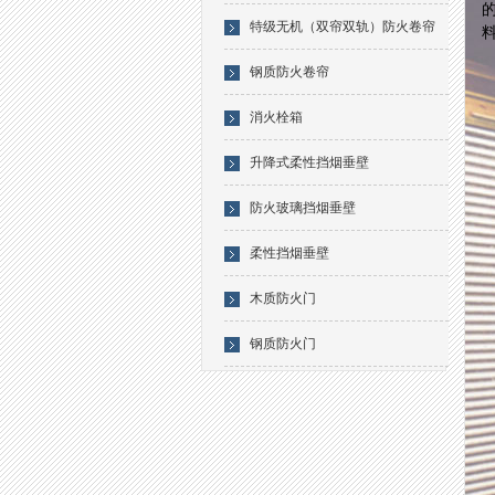
特级无机（双帘双轨）防火卷帘
钢质防火卷帘
消火栓箱
升降式柔性挡烟垂壁
防火玻璃挡烟垂壁
柔性挡烟垂壁
木质防火门
钢质防火门