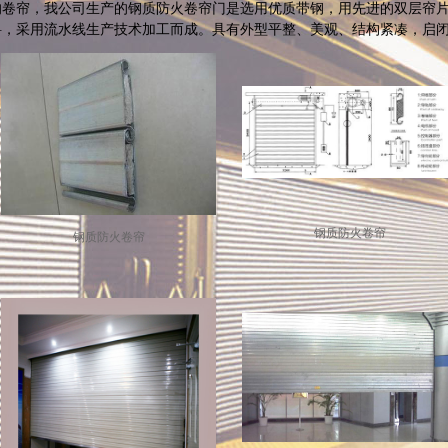
的卷帘，我公司生产的钢质防火卷帘门是选
用优质带钢，用先进的双层帘
料，采用流水线生产技术加工而成。具有外
型平整、美观、结构紧凑，启
钢质防火卷帘
钢质防火卷帘