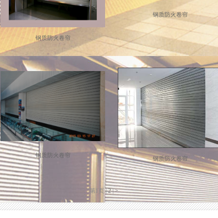
钢质防火卷帘
钢质防火卷帘
钢质防火卷帘
钢质防火卷帘
第1页
|
2
|
>