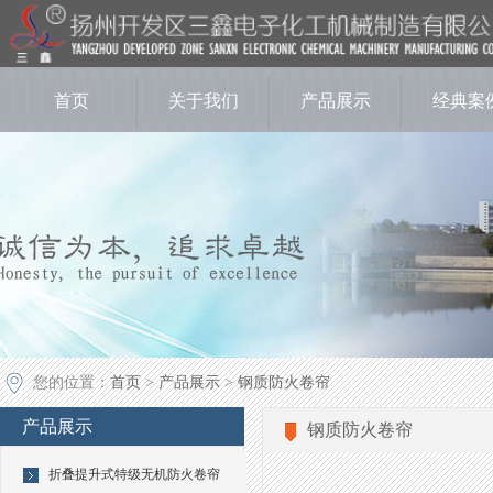
首页
关于我们
产品展示
经典案
您的位置：
首页
>
产品展示
>
钢质防火卷帘
产品展示
钢质防火卷帘
折叠提升式特级无机防火卷帘