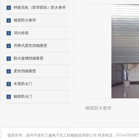
特级无机（双帘双轨）防火卷帘
钢质防火卷帘
消火栓箱
升降式柔性挡烟垂壁
防火玻璃挡烟垂壁
柔性挡烟垂壁
木质防火门
钢质防火门
钢质防火卷帘
版权所有：扬州开发区三鑫电子化工机械制造有限公司 联系电话：0514-879539