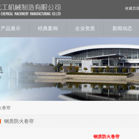
收藏页
产品展示
经典案例
企业资质
新闻动态
火卷帘
钢质防火卷帘
钢质防火卷帘