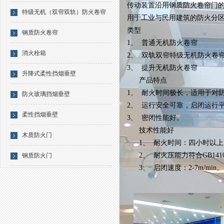
传动装置沿用钢质防火卷帘门
特级无机（双帘双轨）防火卷帘
用于工业与民用建筑的防火分
类型
钢质防火卷帘
1、
普通无机防火卷帘
消火栓箱
2、
双轨双帘特级无机防火卷
3、
提升无机防火卷帘
升降式柔性挡烟垂壁
产品特点
1、
耐火时间极长，适用于对
防火玻璃挡烟垂壁
2、
运行安全可靠，启闭运行
柔性挡烟垂壁
3、
密闭性能好。
技术性能好
木质防火门
1、
耐火时间：四小时以上
2、
耐火压能力符合
GB141
钢质防火门
3、
启闭速度：
2-7m/min
。