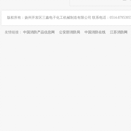
版权所有：扬州开发区三鑫电子化工机械制造有限公司 联系电话：0514-879539
友情链接：
中国消防产品信息网
公安部消防局
中国消防在线
江苏消防网