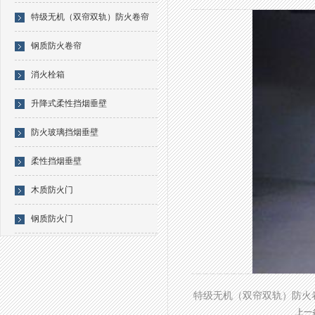
特级无机（双帘双轨）防火卷帘
钢质防火卷帘
消火栓箱
升降式柔性挡烟垂壁
防火玻璃挡烟垂壁
柔性挡烟垂壁
木质防火门
钢质防火门
特级无机（双帘双轨）防火
上一