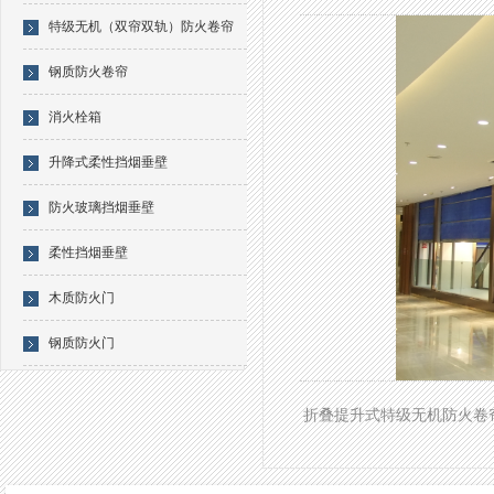
特级无机（双帘双轨）防火卷帘
钢质防火卷帘
消火栓箱
升降式柔性挡烟垂壁
防火玻璃挡烟垂壁
柔性挡烟垂壁
木质防火门
钢质防火门
折叠提升式特级无机防火卷