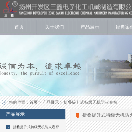
首页
关于我们
产品展示
经典案
您的位置：
首页
>
产品展示
>
折叠提升式特级无机防火卷帘
产品展示
折叠提升式特级无机防
折叠提升式特级无机防火卷帘