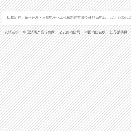
版权所有：扬州开发区三鑫电子化工机械制造有限公司 联系电话：0514-879539
友情链接：
中国消防产品信息网
公安部消防局
中国消防在线
江苏消防网