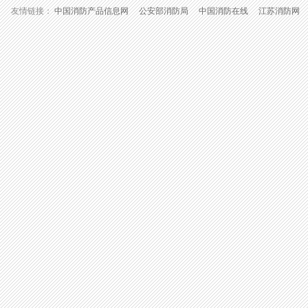
友情链接：
中国消防产品信息网
公安部消防局
中国消防在线
江苏消防网