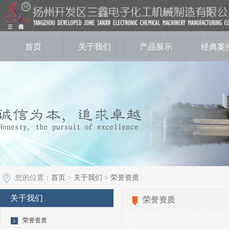
首页
关于我们
产品展示
经典案
您的位置：
首页
>
关于我们
>
荣誉资质
关于我们
荣誉资质
荣誉资质