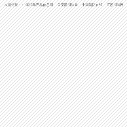
友情链接：
中国消防产品信息网
公安部消防局
中国消防在线
江苏消防网